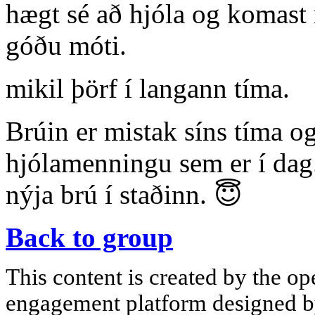
hægt sé að hjóla og komast
góðu móti.
mikil þörf í langann tíma.
Brúin er mistak síns tíma o
hjólamenningu sem er í dag.
nýja brú í staðinn. 😇
Back to group
This content is created by the op
engagement platform designed by