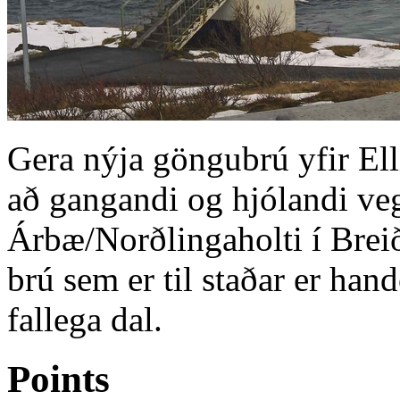
Gera nýja göngubrú yfir Ell
að gangandi og hjólandi veg
Árbæ/Norðlingaholti í Brei
brú sem er til staðar er hand
fallega dal.
Points