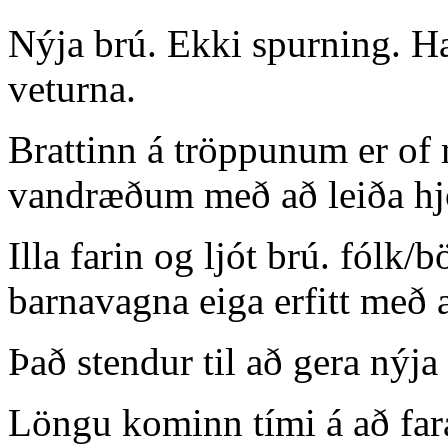
Nýja brú. Ekki spurning. Hæ
veturna.
Brattinn á tröppunum er of m
vandræðum með að leiða hjó
Illa farin og ljót brú. fólk/
barnavagna eiga erfitt með a
Það stendur til að gera nýja
Löngu kominn tími á að fara