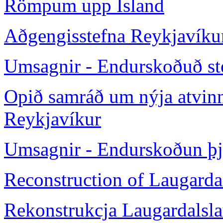
Römpum upp Ísland
Aðgengisstefna Reykjavíku
Umsagnir - Endurskoðuð st
Opið samráð um nýja atvin
Reykjavíkur
Umsagnir - Endurskoðun þj
Reconstruction of Laugarda
Rekonstrukcja Laugardalsl