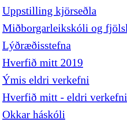
Uppstilling kjörseðla
Miðborgarleikskóli og fjöl
Lýðræðisstefna
Hverfið mitt 2019
Ýmis eldri verkefni
Hverfið mitt - eldri verkefn
Okkar háskóli