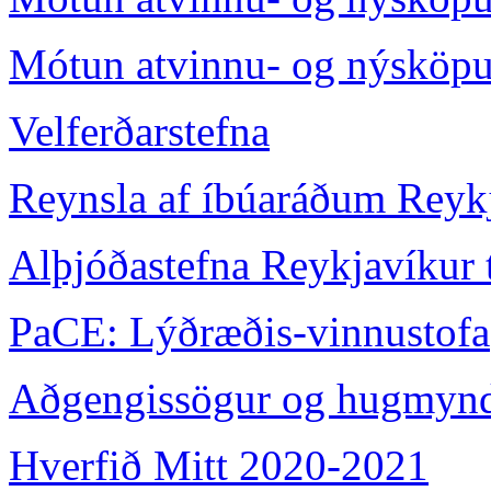
Mótun atvinnu- og nýsköpun
Velferðarstefna
Reynsla af íbúaráðum Reyk
Alþjóðastefna Reykjavíkur t
PaCE: Lýðræðis-vinnustofa
Aðgengissögur og hugmyndi
Hverfið Mitt 2020-2021