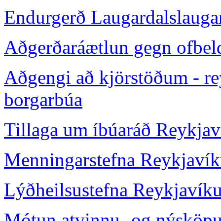
Endurgerð Laugardalslauga
Aðgerðaráætlun gegn ofbel
Aðgengi að kjörstöðum - re
borgarbúa
Tillaga um íbúaráð Reykjav
Menningarstefna Reykjavíku
Lýðheilsustefna Reykjavíku
Mótun atvinnu- og nýsköpun