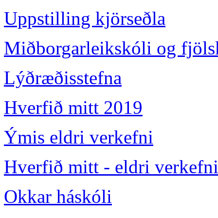
Uppstilling kjörseðla
Miðborgarleikskóli og fjöl
Lýðræðisstefna
Hverfið mitt 2019
Ýmis eldri verkefni
Hverfið mitt - eldri verkefn
Okkar háskóli