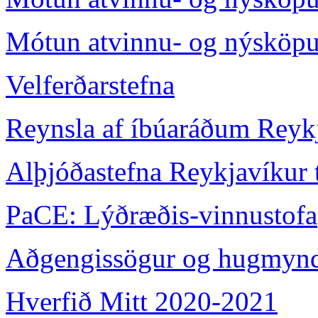
Mótun atvinnu- og nýsköpun
Velferðarstefna
Reynsla af íbúaráðum Reyk
Alþjóðastefna Reykjavíkur t
PaCE: Lýðræðis-vinnustofa
Aðgengissögur og hugmyndi
Hverfið Mitt 2020-2021