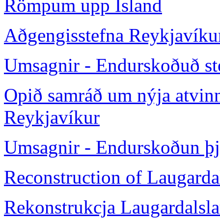
Römpum upp Ísland
Aðgengisstefna Reykjavíku
Umsagnir - Endurskoðuð st
Opið samráð um nýja atvin
Reykjavíkur
Umsagnir - Endurskoðun þj
Reconstruction of Laugarda
Rekonstrukcja Laugardalsl