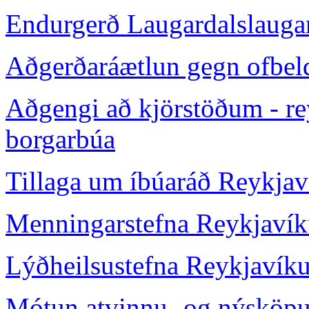
Endurgerð Laugardalslauga
Aðgerðaráætlun gegn ofbel
Aðgengi að kjörstöðum - re
borgarbúa
Tillaga um íbúaráð Reykjav
Menningarstefna Reykjavíku
Lýðheilsustefna Reykjavíku
Mótun atvinnu- og nýsköpun